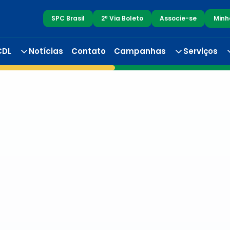
SPC Brasil
2ª Via Boleto
Associe-se
Minh
CDL
Notícias
Contato
Campanhas
Serviços