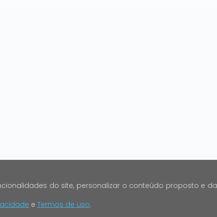
cionalidades do site, personalizar o conteúdo proposto e da
ivacidade
e
Termos de uso
.