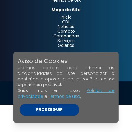
Termos de Uso
Mapa do Site
Início
CDL
Notícias
Contato
Campanhas
Serviços
Galerias
Acesso Interno
Aviso de Cookies
Painel Administrativo
Webmail
Usamos cookies para otimizar as
Siga-nos
funcionalidades do site, personalizar o
conteúdo proposto e dar a você a melhor
experiência possível.
© Copyright 2024 Todos os direitos reservados.
Saiba mais em nossa
Política de
V.01.03.38
privacidade
e
Termos de uso
.
Desenvolvido por
PROSSEGUIR