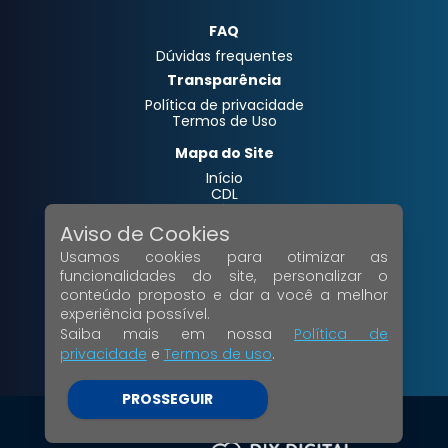
FAQ
Dúvidas frequentes
Transparência
Política de privacidade
Termos de Uso
Mapa do Site
Início
CDL
Notícias
Contato
Aviso de Cookies
Campanhas
Usamos cookies para otimizar as
Serviços
Galerias
funcionalidades do site, personalizar o
conteúdo proposto e dar a você a melhor
Acesso Interno
experiência possível.
Painel Administrativo
Saiba mais em nossa
Política de
Webmail
privacidade
e
Termos de uso
.
Siga-nos
PROSSEGUIR
© Copyright 2024 Todos os direitos reservados.
V.01.03.38