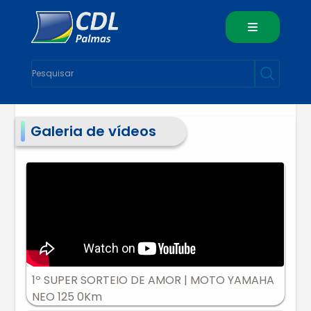
Galeria de vídeos
1º SUPER SORTEIO DE AMOR | MOTO YAMAHA
NEO 125 0Km