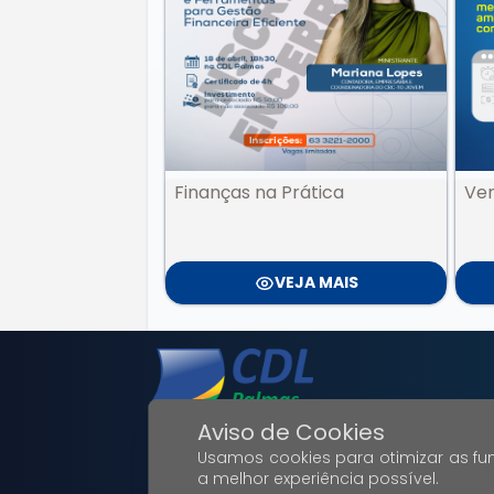
Finanças na Prática
Ven
VEJA MAIS
Aviso de Cookies
Usamos cookies para otimizar as fun
a melhor experiência possível.