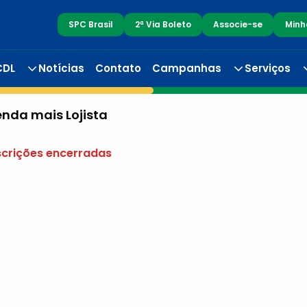
SPC Brasil
2ª Via Boleto
Associe-se
Minh
CDL
Notícias
Contato
Campanhas
Serviços
nda mais Lojista
scrições encerradas