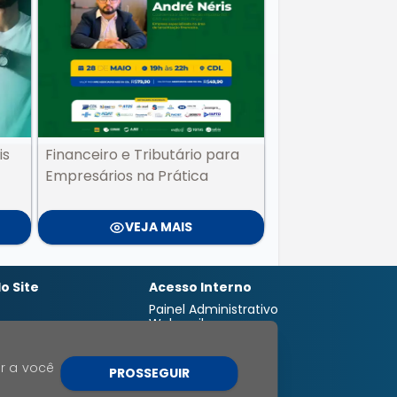
is
Financeiro e Tributário para
Empresários na Prática
VEJA MAIS
o Site
Acesso Interno
Painel Administrativo
Webmail
s
Siga-nos
o
nhas
r a você
PROSSEGUIR
s
s