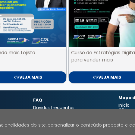
da mais Lojista
Curso de Estratégias Digita
para vender mais
VEJA MAIS
VEJA MAIS
Mapa d
FAQ
Início
Dúvidas frequentes
CDL
Transparência
Notícia
Contat
Política de privacidade
Campa
cionalidades do site, personalizar o conteúdo proposto e da
Termos de Uso
Serviço
Galeria