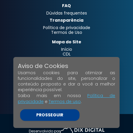
FAQ
Dúvidas frequentes
Transparência
Política de privacidade
Termos de Uso
Mapa do Site
Início
CDL
Notícias
Contato
Aviso de Cookies
Campanhas
Usamos cookies para otimizar as
Serviços
Galerias
funcionalidades do site, personalizar o
conteúdo proposto e dar a você a melhor
Acesso Interno
experiência possível.
Painel Administrativo
Saiba mais em nossa
Política de
Webmail
privacidade
e
Termos de uso
.
Siga-nos
PROSSEGUIR
© Copyright 2024 Todos os direitos reservados.
V.01.03.38
Desenvolvido por